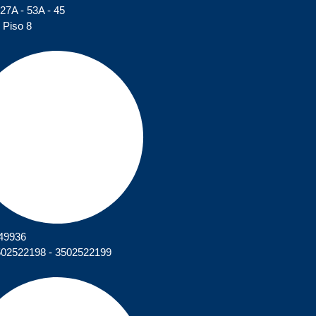
127A - 53A - 45
 Piso 8
449936
502522198 - 3502522199