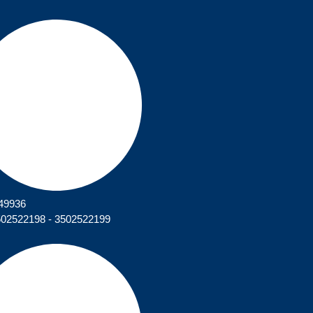
449936
502522198 - 3502522199