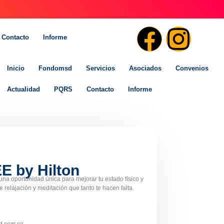
Contacto
Informe
Inicio
Fondomsd
Servicios
Asociados
Convenios
Actualidad
PQRS
Contacto
Informe
 by Hilton
na oportunidad única para mejorar tu estado físico y
relajación y meditación que tanto te hacen falta.