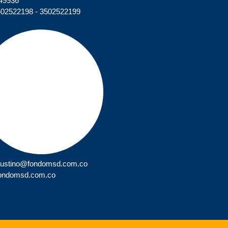
449936
502522198 - 3502522199
faustino@fondomsd.com.co
ondomsd.com.co