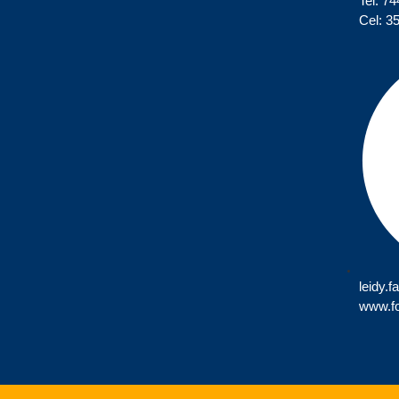
Tel: 7
Cel: 3
leidy.
www.f