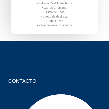
• Entrada Castillo del terror
• Carros Chocones
• Pista de Karts
• Juego de destreza
• Bono Lluvia
• Perro caliente + Gaseosa
CONTACTO