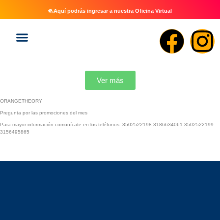
Aquí podrás ingresar a nuestra Oficina Virtual
Ver más
ORANGETHEORY
Pregunta por las promociones del mes
Para mayor información comunícate en los teléfonos: 3502522198 3186634061 3502522199
3156495865